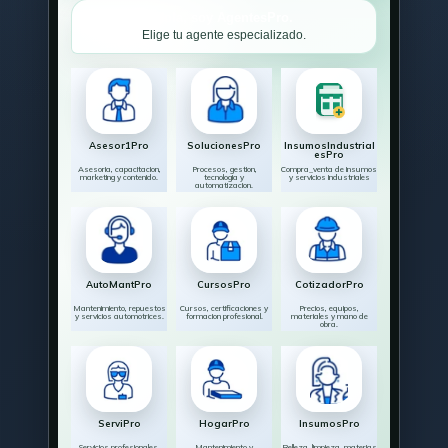
Hola, soy AgentesPro.
Elige tu agente especializado.
Asesor1Pro
SolucionesPro
InsumosIndustrial
esPro
Asesoria, capacitacion,
Procesos, gestion,
Compra_venta de insumos
marketing y contenido.
tecnologia y
y servicios industriales
automatizacion.
AutoMantPro
CursosPro
CotizadorPro
Mantenimiento, repuestos
Cursos, certificaciones y
Precios, equipos,
y servicios automotrices.
formacion profesional.
materiales y mano de
obra.
ServiPro
HogarPro
InsumosPro
Servicios profesionales,
Mantenimiento y
Belleza, limpieza, materias