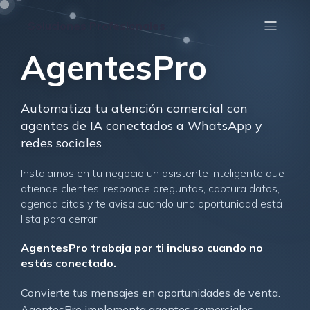
Saltar
al
Soluciones Profesionales
contenido
AgentesPro
Automatiza tu atención comercial con
agentes de IA conectados a WhatsApp y
redes sociales
Instalamos en tu negocio un asistente inteligente que
atiende clientes, responde preguntas, captura datos,
agenda citas y te avisa cuando una oportunidad está
lista para cerrar.
AgentesPro trabaja por ti incluso cuando no
estás conectado.
Convierte tus mensajes en oportunidades de venta.
AgentesPro implementa agentes comerciales