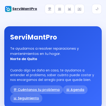
ServiMantPro
💬
📅
📊
✉️
🌙
ServiMantPro
Te ayudamos a resolver reparaciones y
mantenimientos en tu hogar.
Norte de Quito
Cuando algo se daña en casa, te ayudamos a
entender el problema, saber cuánto puede costar y
nos encargamos del arreglo para que quede bien.
💬 Cuéntanos tu problema
📅 Agenda
📊 Seguimiento