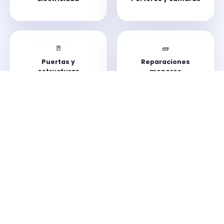
🚪
🧱
Puertas y
Reparaciones
estructuras
menores
🔧
Electrodomésticos
Si se puede resolver, nos encargamos. Si no conviene
hacerlo, te lo decimos.