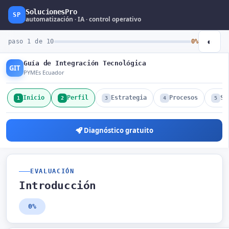
SolucionesPro
SP
automatización · IA · control operativo
◐
paso 1 de 10
0%
Guía de Integración Tecnológica
GIT
PYMEs Ecuador
Inicio
Perfil
Estrategia
Procesos
Si
1
2
3
4
5
Diagnóstico gratuito
EVALUACIÓN
Introducción
0%